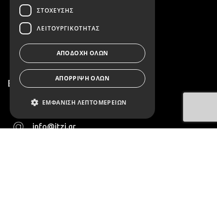
Επικοινωνία
ΣΤΌΧΕΥΣΗΣ
Όροι Χρήσης
ΛΕΙΤΟΥΡΓΙΚΌΤΗΤΑΣ
Πολιτική Απορρήτου
ΑΠΟΔΟΧΉ ΌΛΩΝ
ΑΠΌΡΡΙΨΗ ΌΛΩΝ
Επικοινωνία
ΕΜΦΆΝΙΣΗ ΛΕΠΤΟΜΕΡΕΙΏΝ
2152158419
info@itzi.gr
Απολύτως απαραίτητα
Απόδοσης
Στόχευσης
Λειτουργικότητας
Τα απολύτως απαραίτητα cookies
επιτρέπουν βασικές λειτουργίες
του ιστότοπου, όπως τη σύνδεση
χρήστη και τη διαχείριση
λογαριασμού. Ο ιστότοπος δεν