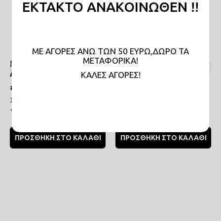
ΕΚΤΑΚΤΟ ΑΝΑΚΟΙΝΩΘΕΝ !!
ΜΕ ΑΓΟΡΕΣ ΑΝΩ ΤΩΝ 50 ΕΥΡΩ,ΔΩΡΟ ΤΑ
ΜΕΤΑΦΟΡΙΚΑ!
Μαξιλάρι Τετράγωνο
Μαξιλάρι Μπέιμπι yoga
Διαβάστηκε
KAΛΕΣ ΑΓΟΡΕΣ!
#PWG036
#PWG030
Σε απόθεμα
Σε απόθεμα
17,00€
17,00€
ΠΡΟΣΘΗΚΗ ΣΤΟ ΚΑΛΑΘΙ
ΠΡΟΣΘΗΚΗ ΣΤΟ ΚΑΛΑΘΙ