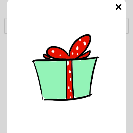
Χαρακτηριστικά
Περιγραφή
Χρώμα :
Λευκό , Μαύρο , Κόκκινο
, Σιέλ , Ροζ
Μέγεθος :
40Χ40cm
Σχετικά Προϊόντα