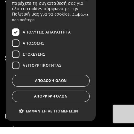
Σύνδεσμοι
παρέχετε τη συγκατάθεσή σας για
όλα τα cookies σύμφωνα με την
Εταιρεία
Πολιτική μας για τα cookies.
Διαβάστε
περισσότερα
Προϊόντα
ΑΠΟΛΎΤΩΣ ΑΠΑΡΑΊΤΗΤΑ
Νέα Προϊόντα
ΑΠΌΔΟΣΗΣ
ΣΤΌΧΕΥΣΗΣ
Σύνδεσμοι
ΛΕΙΤΟΥΡΓΙΚΌΤΗΤΑΣ
Επικοινωνία
ΑΠΟΔΟΧΉ ΌΛΩΝ
Όροι Χρήσης
Πολιτική Απορρήτου
ΑΠΌΡΡΙΨΗ ΌΛΩΝ
ΕΜΦΆΝΙΣΗ ΛΕΠΤΟΜΕΡΕΙΏΝ
Επικοινωνία
2152158419
Απολύτως απαραίτητα