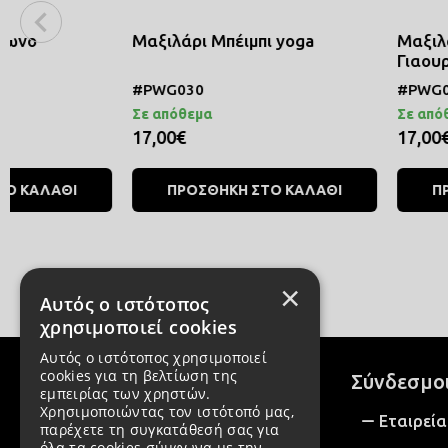
Μαξιλάρι Μπέιμπι yoga
Μαξιλάρι τετράγων
Γιαουρτοσκόρδιον
#PWG030
#PWG029
Σε απόθεμα
Σε απόθεμα
17,00€
17,00€
ΠΡΟΣΘΗΚΗ ΣΤΟ ΚΑΛΑΘΙ
ΠΡΟΣΘΗΚΗ ΣΤΟ 
×
Αυτός ο ιστότοπος
χρησιμοποιεί cookies
Αυτός ο ιστότοπος χρησιμοποιεί
cookies για τη βελτίωση της
Σύνδεσμο
εμπειρίας των χρηστών.
Χρησιμοποιώντας τον ιστότοπό μας,
Εταιρεία
παρέχετε τη συγκατάθεσή σας για
όλα τα cookies σύμφωνα με την