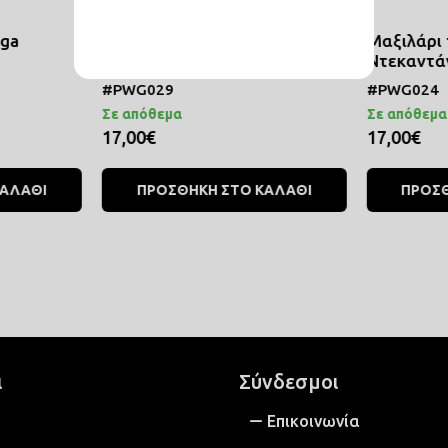
oga
Μαξιλάρι τετράγωνο
Μαξιλάρι
Γιαουρτοσκόρδιον
Ντεκαντά
#PWG029
#PWG024
Σε απόθεμα
Σε απόθεμα
17,00€
17,00€
ΚΑΛΑΘΙ
ΠΡΟΣΘΗΚΗ ΣΤΟ ΚΑΛΑΘΙ
ΠΡΟΣΘ
ι
Σύνδεσμοι
Επικοινωνία