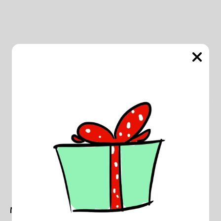
Mousepad Σκύλες της Λύσσας