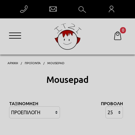
ΕΠΙΣΤΡΟΦΗ
0
X-MAS
ΜΑΚΡΥΜΑΝΙΚΑ
ΦΟΥΤΕΡ
ΑΡΧΙΚΗ
ΠΡΟΪΟΝΤΑ
MOUSEPAD
Mousepad
ΜΠΛΟΥΖΕΣ
ΚΑΠΕΛΑ
ΤΑΞΙΝΟΜΗΣΗ
ΠΡΟΒΟΛΗ
ΚΟΥΠΕΣ
MOUSEPAD