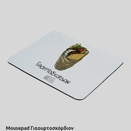
Mousepad Γιαουρτοσκόρδιον