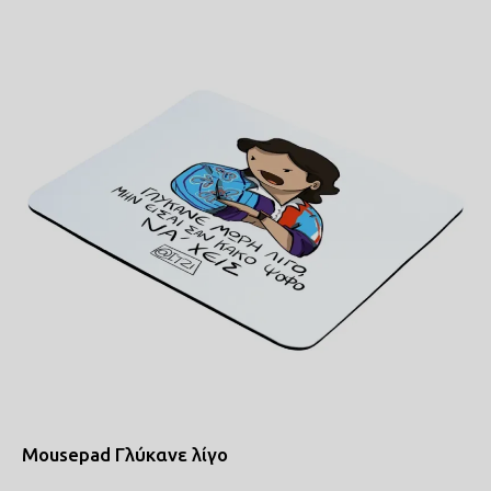
Mousepad Γλύκανε λίγο