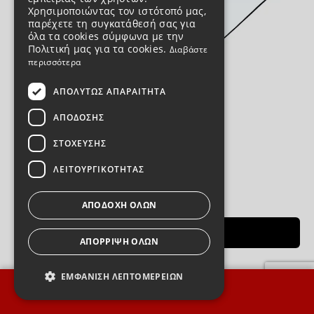
Χρησιμοποιώντας τον ιστότοπό μας,
παρέχετε τη συγκατάθεσή σας για
όλα τα cookies σύμφωνα με την
Πολιτική μας για τα cookies.
Διαβάστε
περισσότερα
ΑΠΟΛΎΤΩΣ ΑΠΑΡΑΊΤΗΤΑ
ΑΠΌΔΟΣΗΣ
Mousepad Είσαι μια Λέρα
ΣΤΌΧΕΥΣΗΣ
#MP008
ΛΕΙΤΟΥΡΓΙΚΌΤΗΤΑΣ
Σε απόθεμα
12,00€
ΑΠΟΔΟΧΉ ΌΛΩΝ
ΠΡΟΣΘΗΚΗ ΣΤΟ ΚΑΛΑΘΙ
ΑΠΌΡΡΙΨΗ ΌΛΩΝ
ΕΜΦΆΝΙΣΗ ΛΕΠΤΟΜΕΡΕΙΏΝ
ΦΙΛΤΡΑ