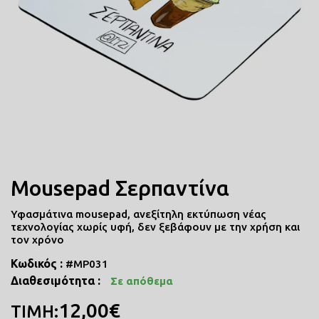
ΠΟΔΙΕΣ ΜΑΓΕΙΡΙΚΗΣ
ΜΑΞΙΛΑΡΙΑ
COMICS
ΤΣΑΝΤΕΣ ΣΧΟΛΙΚΕΣ
Mousepad Σερπαντίνα
ΤΕΤΡΑΔΙΑ
Υφασμάτινα mousepad, ανεξίτηλη εκτύπωση νέας
ΚΑΣΕΤΙΝΕΣ
τεχνολογίας χωρίς υφή, δεν ξεβάφουν με την χρήση και
τον χρόνο
Κωδικός :
#MP031
Διαθεσιμότητα :
Σε απόθεμα
12,00€
ΤΙΜΗ: