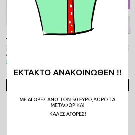
Τετράδιο Μπέιμπι yoga
Τετράδιο Το τέλω πολύ
#T030
#Τ040
Σε απόθεμα
Σε απόθεμα
16,00€
16,00€
ΕΚΤΑΚΤΟ ΑΝΑΚΟΙΝΩΘΕΝ !!
ΠΡΟΣΘΗΚΗ ΣΤΟ ΚΑΛΑΘΙ
ΠΡΟΣΘΗΚΗ ΣΤΟ ΚΑΛΑΘΙ
ΜΕ ΑΓΟΡΕΣ ΑΝΩ ΤΩΝ 50 ΕΥΡΩ,ΔΩΡΟ ΤΑ
ΜΕΤΑΦΟΡΙΚΑ!
KAΛΕΣ ΑΓΟΡΕΣ!