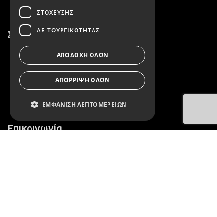
ΣΤΌΧΕΥΣΗΣ
ΛΕΙΤΟΥΡΓΙΚΌΤΗΤΑΣ
Σύνδεσμοι
Επικοινωνία
ΑΠΟΔΟΧΉ ΌΛΩΝ
Όροι Χρήσης
ΑΠΌΡΡΙΨΗ ΌΛΩΝ
Πολιτική Απορρήτου
ΕΜΦΆΝΙΣΗ ΛΕΠΤΟΜΕΡΕΙΏΝ
Επικοινωνία
Απολύτως απαραίτητα
2152158419
Απόδοσης
Στόχευσης
Λειτουργικότητας
info@itzi.gr
Τα απολύτως απαραίτητα cookies
επιτρέπουν βασικές λειτουργίες
του ιστότοπου, όπως τη σύνδεση
χρήστη και τη διαχείριση