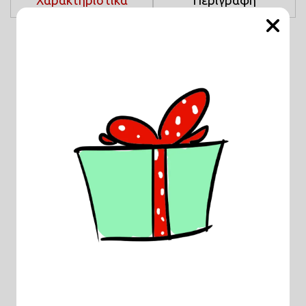
Χαρακτηριστικά
Περιγραφή
Χρώμα :
Λευκό , Μαύρο
ΦΥΛΟ :
UNISEX
Μέγεθος :
XSmall , Small , Medium ,
Large , XLarge , 2XLarge
, 3XLarge , 4XLarge
Τύπος Μπλούζας :
T-shirt
Σχετικά Προϊόντα