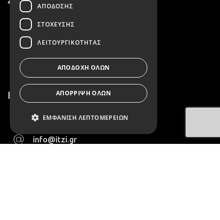
ΑΠΌΔΟΣΗΣ
Επικοινωνία
ΣΤΌΧΕΥΣΗΣ
Όροι Χρήσης
ΛΕΙΤΟΥΡΓΙΚΌΤΗΤΑΣ
Πολιτική Απορρήτου
ΑΠΟΔΟΧΉ ΌΛΩΝ
ΑΠΌΡΡΙΨΗ ΌΛΩΝ
Επικοινωνία
2152158419
ΕΜΦΆΝΙΣΗ ΛΕΠΤΟΜΕΡΕΙΏΝ
info@itzi.gr
Απολύτως απαραίτητα
Απόδοσης
Στόχευσης
Λειτουργικότητας
Τα απολύτως απαραίτητα cookies
επιτρέπουν βασικές λειτουργίες
του ιστότοπου, όπως τη σύνδεση