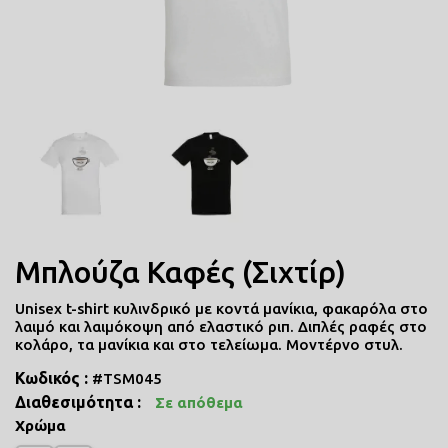
ΠΟΔΙΕΣ ΜΑΓΕΙΡΙΚΗΣ
ΜΑΞΙΛΑΡΙΑ
COMICS
ΤΣΑΝΤΕΣ ΣΧΟΛΙΚΕΣ
ΤΕΤΡΑΔΙΑ
Μπλούζα Καφές (Σιχτίρ)
Unisex t-shirt κυλινδρικό με κοντά μανίκια, φακαρόλα στο
ΚΑΣΕΤΙΝΕΣ
λαιμό και λαιμόκοψη από ελαστικό ριπ. Διπλές ραφές στο
κολάρο, τα μανίκια και στο τελείωμα. Μοντέρνο στυλ.
Κωδικός :
#TSM045
Διαθεσιμότητα :
Σε απόθεμα
Χρώμα