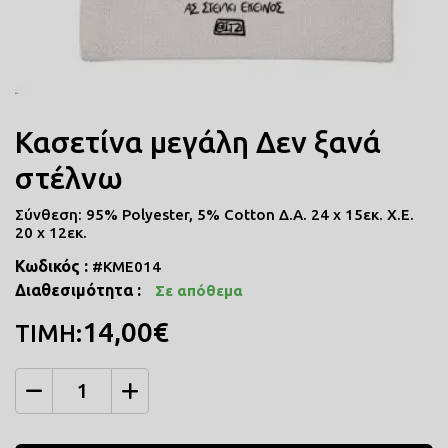
ΠΟΔΙΕΣ ΜΑΓΕΙΡΙΚΗΣ
ΜΑΞΙΛΑΡΙΑ
Κασετίνα μεγάλη Δεν ξανά
COMICS
στέλνω
ΤΣΑΝΤΕΣ ΣΧΟΛΙΚΕΣ
Σύνθεση: 95% Polyester, 5% Cotton Δ.Α. 24 x 15εκ. Χ.Ε.
20 x 12εκ.
ΤΕΤΡΑΔΙΑ
Κωδικός :
#ΚΜΕ014
Διαθεσιμότητα :
Σε απόθεμα
ΚΑΣΕΤΙΝΕΣ
14,00€
ΤΙΜΗ:
Ποσότητα