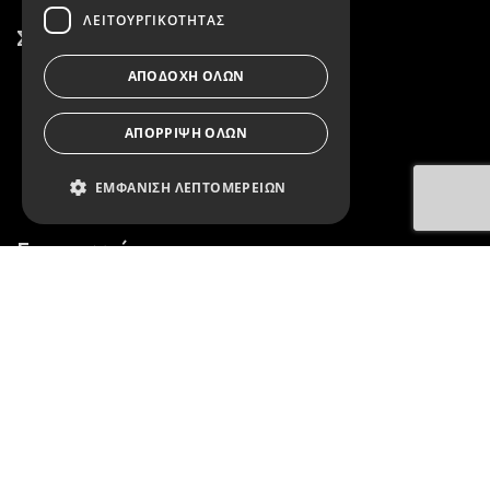
ΛΕΙΤΟΥΡΓΙΚΌΤΗΤΑΣ
Σύνδεσμοι
ΑΠΟΔΟΧΉ ΌΛΩΝ
Επικοινωνία
Όροι Χρήσης
ΑΠΌΡΡΙΨΗ ΌΛΩΝ
Πολιτική Απορρήτου
ΕΜΦΆΝΙΣΗ ΛΕΠΤΟΜΕΡΕΙΏΝ
Επικοινωνία
Απολύτως απαραίτητα
2152158419
Απόδοσης
Στόχευσης
Λειτουργικότητας
info@itzi.gr
Τα απολύτως απαραίτητα cookies
επιτρέπουν βασικές λειτουργίες
του ιστότοπου, όπως τη σύνδεση
χρήστη και τη διαχείριση
λογαριασμού. Ο ιστότοπος δεν
μπορεί να χρησιμοποιηθεί σωστά
χωρίς τα απολύτως απαραίτητα